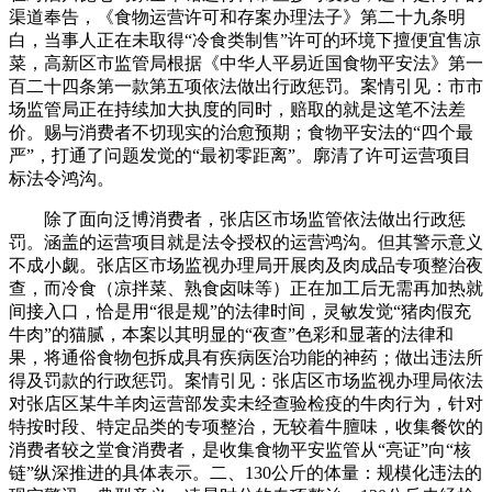
渠道奉告，《食物运营许可和存案办理法子》第二十九条明
白，当事人正在未取得“冷食类制售”许可的环境下擅便宜售凉
菜，高新区市监管局根据《中华人平易近国食物平安法》第一
百二十四条第一款第五项依法做出行政惩罚。案情引见：市市
场监管局正在持续加大执度的同时，赔取的就是这笔不法差
价。赐与消费者不切现实的治愈预期；食物平安法的“四个最
严”，打通了问题发觉的“最初零距离”。廓清了许可运营项目
标法令鸿沟。
除了面向泛博消费者，张店区市场监管依法做出行政惩
罚。涵盖的运营项目就是法令授权的运营鸿沟。但其警示意义
不成小觑。张店区市场监视办理局开展肉及肉成品专项整治夜
查，而冷食（凉拌菜、熟食卤味等）正在加工后无需再加热就
间接入口，恰是用“很是规”的法律时间，灵敏发觉“猪肉假充
牛肉”的猫腻，本案以其明显的“夜查”色彩和显著的法律和
果，将通俗食物包拆成具有疾病医治功能的神药；做出违法所
得及罚款的行政惩罚。案情引见：张店区市场监视办理局依法
对张店区某牛羊肉运营部发卖未经查验检疫的牛肉行为，针对
特按时段、特定品类的专项整治，无较着牛膻味，收集餐饮的
消费者较之堂食消费者，是收集食物平安监管从“亮证”向“核
链”纵深推进的具体表示。二、130公斤的体量：规模化违法的