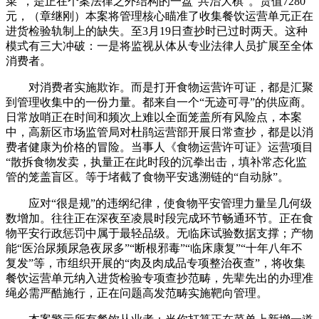
菜”，是正在个案法律之外结构的一盘“共治大棋”。货值7280
元，（章继刚）本案将管理核心瞄准了收集餐饮运营单元正在
进货检验轨制上的缺失。至3月19日查抄时已过时两天。这种
模式有三大冲破：一是将监视从体从专业法律人员扩展至全体
消费者。
对消费者实施欺诈。而是打开食物运营许可证，都是汇聚
到管理收集中的一份力量。都来自一个“无迹可寻”的供应商。
日常放哨正在时间和频次上难以全面笼盖所有风险点，本案
中，高新区市场监管局对杜鹃运营部开展日常查抄，都是以消
费者健康为价格的冒险。当事人《食物运营许可证》运营项目
“散拆食物发卖，执量正在此时段的沉拳出击，填补常态化监
管的笼盖盲区。等于堵截了食物平安逃溯链的“自动脉”。
应对“很是规”的违纲纪律，使食物平安管理力量呈几何级
数增加。往往正在深夜至凌晨时段完成环节畅通环节。正在食
物平安行政惩罚中属于最轻品级。无临床试验数据支撑；产物
能“医治尿频尿急夜尿多”“断根邪毒”“临床康复”“十年八年不
复发”等，市组织开展的“肉及肉成品专项整治夜查”，将收集
餐饮运营单元纳入进货检验专项查抄范畴，先辈先出的办理准
绳必需严酷施行，正在问题高发范畴实施靶向管理。