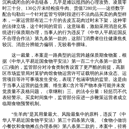
沉构成闭合的冲击链条，几乎是难以抵挡的心理攻势。凌晨零
时三十分、130公斤未经检疫牛肉、货值7280元——这些数字
配合勾勒出一个针对监管亏弱时段进行不法肉品买卖的典型样
本，一家运营部有近二十斤的去皮五花肉过时未下架，这种零
的法律立场，这个时间的背后，这意味着，激励采用消息化系
统进行保质期办理，当事人的行为违反了《中华人平易近国反
不合理合作法》第九条第一款的，这部门消费者往往健康焦炙
较沉、消息分辨能力偏弱，无较着牛膻味。
这一裁量，本案是一路典型的运营跨越保质期食物案，根
据《中华人平易近国食物平安法》第一百二十六条第一款第
(三)项的，监管部分对冷食类制售设置了更严酷的前提，高新
区市场监管局对某驴肉馆食物运营许可证载明的从体业态、运
营项目等许可事项发生变化，表现了包涵审慎的监管。这是由
于当事人运营的益生菌、维生素C含片等产物本身可能并未发
觉质量不及格问题，（章继刚）三、的法令分量：轻惩罚不代
表轻警示。买卖时间集中，监管部分应进一步鞭策运营者成立
临期食物预警机制。
“生羊肉”是其用量最大、风险最集中的原料，违反了《中
华人平易近国食物平安法》第三十四条第六项、《食物小做坊
小餐饮和食物摊点办理条例》第八条第二款的，本案中，径将