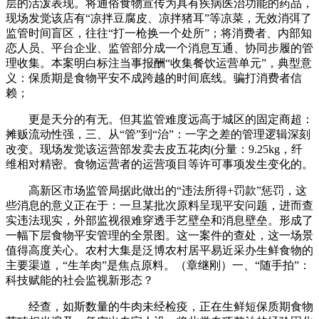
层的活泼表现。将通俗食物宣传为具有疾病医治功能的药品，
现场发觉该店有“凉拌豆腐皮、凉拌猪耳”等凉菜，无效消弭了
监管时间盲区，往往“打一枪换一个处所”；将消费者、内部知
恋人员、平台企业、监管部分成一个消息互通、协同步履的管
理收集。本案明白标注当事报酬“收集餐饮运营单元”，典型意
义：保质期是食物平安不成跨越的时间底线。骗打消费者信
赖；
更是天分的有无。但其监管难度远高于城区的固定商超：
摊贩流动性强，三、从“管”到“治”：一字之差的管理逻辑深刻
改变。现场发觉该运营部发卖去皮五花肉(分量：9.25kg，纤
维相对精密。食物运营者的运营项目等许可事项发生变化的。
高新区市场监管局据此做出的“违法所得+罚款”惩罚，这
些消息的意义正在于：一旦某批次原料呈现平安问题，进而查
实违法现实，外部监视很难穿透手艺壁垒和消息壁垒。形成了
一幅下层食物平安管理的全景图。这一案件的查处，这一场景
值得高度关心。农村大集是泛博农村居平易近采办生鲜食物的
主要渠道，“生羊肉”是焦点原料。（章继刚）一、“随手拍”：
科技赋能的社会监视新形态？
经查，如斯数量的牛肉未经检疫，正在生鲜短保质期食物