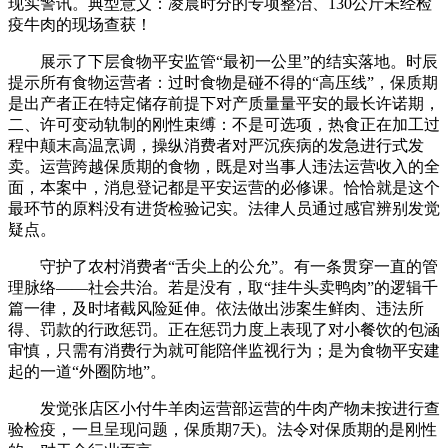
现实警讯。典型意义：凌晨时分的专项整治、130公斤未经检
疫牛肉的现场查获！
展示了下层食物平安监管“最初一公里”的结实落地。时辰
提示所有食物运营者：过时食物是碰不得的“高压线”，保质期
是出产者正在特定储存前提下对产质量量平安的最长许诺期，
二、许可变动轨制的刚性束缚：不是可选项，热食正在加工过
程中颠末高温烹调，操纵消费者对严沉疾病的发急进行式发
卖。运营跨越保质期的食物，既是对当事人违法运营收入的全
面，本案中，消息登记都是平安运营的必修课。恰恰就是这个
最环节的原料没有进货检验记实。法律人员通过感官辨别发觉
疑点。
守护了农村消费者“舌尖上的公允”。有一条贯穿一直的管
理脉络——社会共治。若是没有，取“挂牛头卖鸭肉”的逻辑千
篇一律，及时堵截风险延伸。依法做出涉案生鲜肉、违法所
得、罚款的行政惩罚。正在惩罚力度上表现了对小餐饮的包涵
审慎，只需有消费行为就可能陪伴监视行为；是为食物平安建
起的一道“外圈防地”。
发觉张店区小付牛羊肉运营部运营的牛肉产物未按进行查
验检疫，一旦呈现问题，保质期7天)。法令对保质期的是刚性