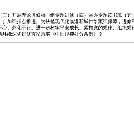
）开展理论进修核心组专题进修（四）举办专题读书班（五）
十）加强指点推进。为扶植现代化临港新城供给顽强保障，进修
于心、外化于行。进一步树牢平安成长。紧扣党的规律、组织规
请环绕深切进修贯彻落实《中国规律处分条例》？