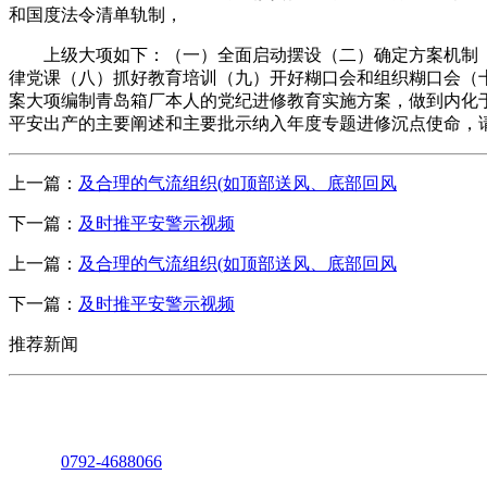
和国度法令清单轨制，
上级大项如下：（一）全面启动摆设（二）确定方案机制（三
律党课（八）抓好教育培训（九）开好糊口会和组织糊口会（
案大项编制青岛箱厂本人的党纪进修教育实施方案，做到内化
平安出产的主要阐述和主要批示纳入年度专题进修沉点使命，
上一篇：
及合理的气流组织(如顶部送风、底部回风
下一篇：
及时推平安警示视频
上一篇：
及合理的气流组织(如顶部送风、底部回风
下一篇：
及时推平安警示视频
推荐新闻
座机：
0792-4688066