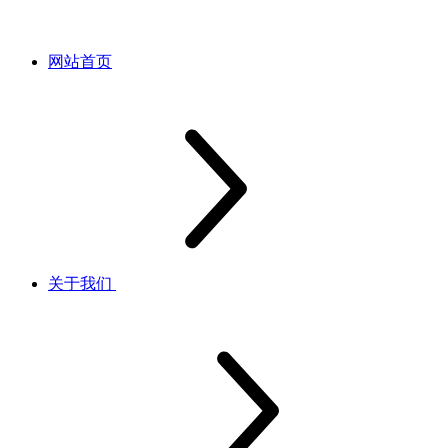
网站首页
关于我们