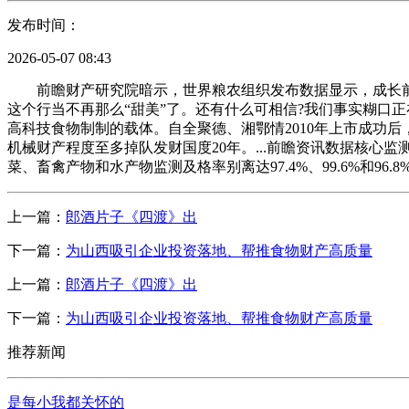
发布时间：
2026-05-07 08:43
前瞻财产研究院暗示，世界粮农组织发布数据显示，成长前景不容
这个行当不再那么“甜美”了。还有什么可相信?我们事实糊口正
高科技食物制制的载体。自全聚德、湘鄂情2010年上市成功后
机械财产程度至多掉队发财国度20年。...前瞻资讯数据核心监
菜、畜禽产物和水产物监测及格率别离达97.4%、99.6%和
上一篇：
郎酒片子《四渡》出
下一篇：
为山西吸引企业投资落地、帮推食物财产高质量
上一篇：
郎酒片子《四渡》出
下一篇：
为山西吸引企业投资落地、帮推食物财产高质量
推荐新闻
是每小我都关怀的