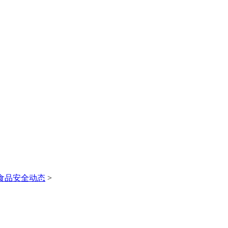
食品安全动态
>