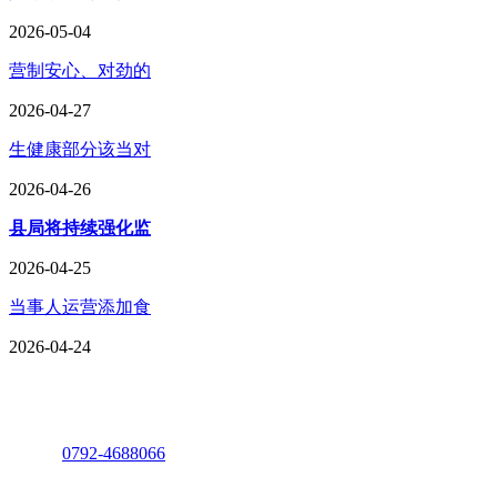
2026-05-04
营制安心、对劲的
2026-04-27
生健康部分该当对
2026-04-26
县局将持续强化监
2026-04-25
当事人运营添加食
2026-04-24
座机：
0792-4688066