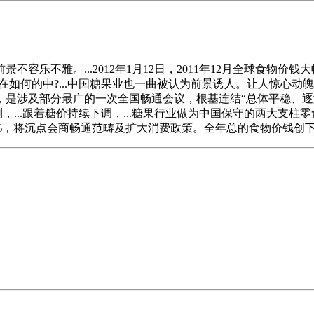
乐不雅。...2012年1月12日，2011年12月全球食物价
在如何的中?...中国糖果业也一曲被认为前景诱人。让人惊心动魄
，是涉及部分最广的一次全国畅通会议，根基连结“总体平稳、逐
测，...跟着糖价持续下调，...糖果行业做为中国保守的两大支柱
96.8%，将沉点会商畅通范畴及扩大消费政策。全年总的食物价钱创