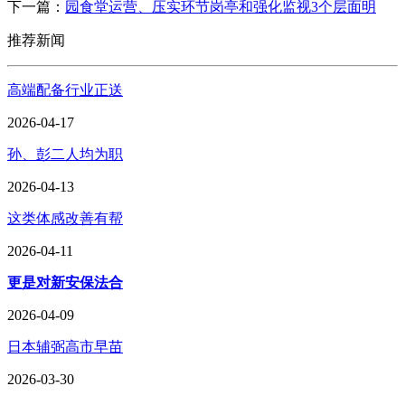
下一篇：
园食堂运营、压实环节岗亭和强化监视3个层面明
推荐新闻
高端配备行业正送
2026-04-17
孙、彭二人均为职
2026-04-13
这类体感改善有帮
2026-04-11
更是对新安保法合
2026-04-09
日本辅弼高市早苗
2026-03-30