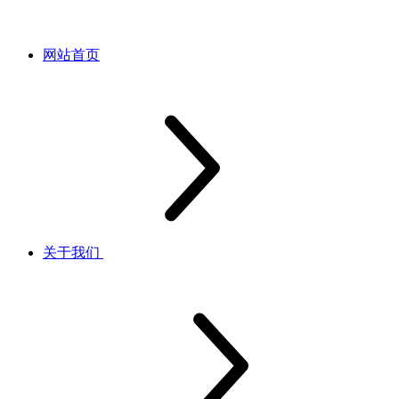
网站首页
关于我们