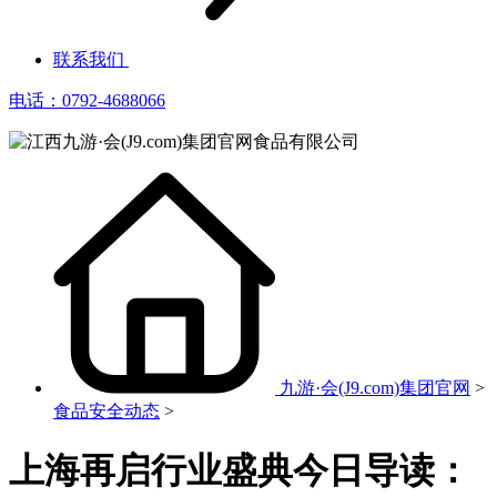
联系我们
电话：0792-4688066
九游·会(J9.com)集团官网
>
食品安全动态
>
上海再启行业盛典今日导读：