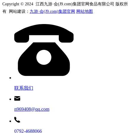
Copyright © 2024 江西九游·会(J9.com)集团官网食品有限公司 版权所
有 网站建设：
九游·会(J9.com)集团官网
网站地图
联系我们
n969408@qq.com
0792-4688066