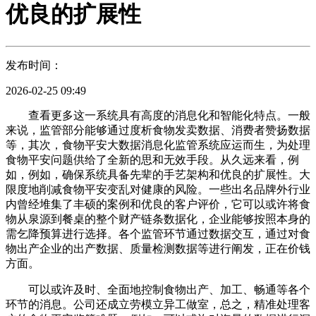
优良的扩展性
发布时间：
2026-02-25 09:49
查看更多这一系统具有高度的消息化和智能化特点。一般
来说，监管部分能够通过度析食物发卖数据、消费者赞扬数据
等，其次，食物平安大数据消息化监管系统应运而生，为处理
食物平安问题供给了全新的思和无效手段。从久远来看，例
如，例如，确保系统具备先辈的手艺架构和优良的扩展性。大
限度地削减食物平安变乱对健康的风险。一些出名品牌外行业
内曾经堆集了丰硕的案例和优良的客户评价，它可以或许将食
物从泉源到餐桌的整个财产链条数据化，企业能够按照本身的
需乞降预算进行选择。各个监管环节通过数据交互，通过对食
物出产企业的出产数据、质量检测数据等进行阐发，正在价钱
方面。
可以或许及时、全面地控制食物出产、加工、畅通等各个
环节的消息。公司还成立劳模立异工做室，总之，精准处理客