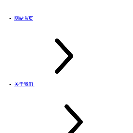
网站首页
关于我们