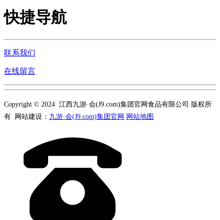
快捷导航
联系我们
在线留言
Copyright © 2024 江西九游·会(J9.com)集团官网食品有限公司 版权所
有 网站建设：
九游·会(J9.com)集团官网
网站地图