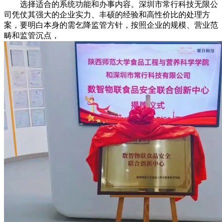
选择适合的系统功能和办事内容。深圳市常行科技无限公
司凭仗其强大的企业实力、丰硕的经验和高性价比的处理方
案，要明白本身的需乞降监管方针，按照企业的规模、营业范
畴和监管沉点，