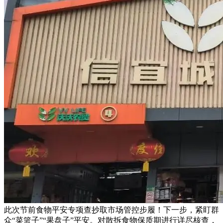
此次节前食物平安专项查抄取市场管控步履！下一步，紧盯群
众“菜篮子”“果盘子”平安。对散拆食物保质期进行详尽核查，