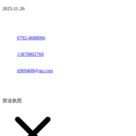
2025-11-26
座机：
0792-4688066
电话：
13870802760
邮箱：
n969408@qq.com
地址：江西省德安县高新技术产业园(宝塔工业园)高新路93号
营业执照