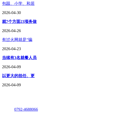
包园、小学、和居
2026-04-30
就7个方面23项务做
2026-04-26
有过火网就是“骗
2026-04-23
当续有3名就餐人员
2026-04-09
以更大的担任、更
2026-04-09
座机：
0792-4688066