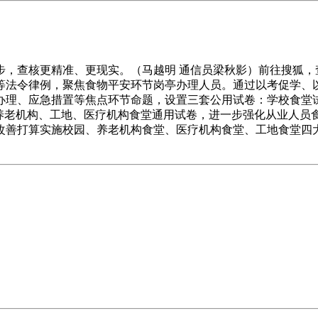
查核更精准、更现实。（马越明 通信员梁秋影）前往搜狐，查
等法令律例，聚焦食物平安环节岗亭办理人员。通过以考促学、
办理、应急措置等焦点环节命题，设置三套公用试卷：学校食堂
。养老机构、工地、医疗机构食堂通用试卷，进一步强化从业人员
改善打算实施校园、养老机构食堂、医疗机构食堂、工地食堂四