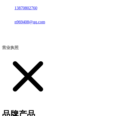
电话：
13870802760
邮箱：
n969408@qq.com
地址：江西省德安县高新技术产业园(宝塔工业园)高新路93号
营业执照
品牌产品