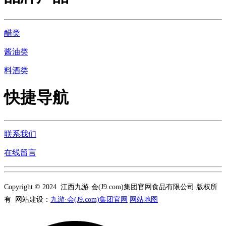
醋类
酱油类
料酒类
快捷导航
联系我们
在线留言
Copyright © 2024 江西九游·会(J9.com)集团官网食品有限公司 版权所
有 网站建设：
九游·会(J9.com)集团官网
网站地图