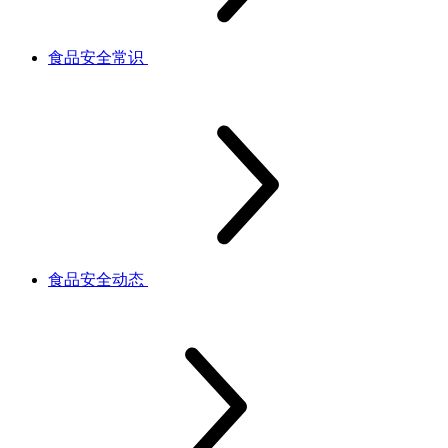
食品安全常识
食品安全动态