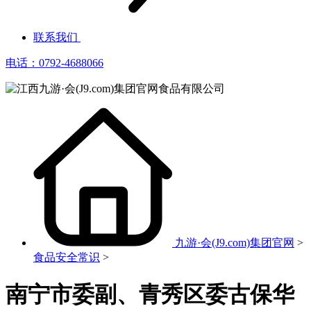
联系我们
电话：0792-4688066
九游·会(J9.com)集团官网
>
食品安全常识
>
南宁市委副、青秀区委古保华