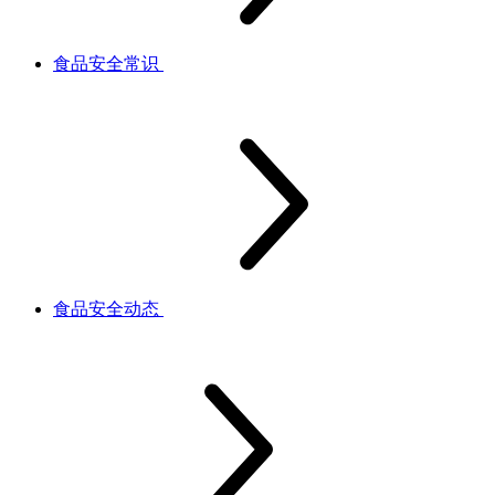
食品安全常识
食品安全动态