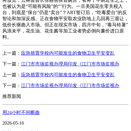
将放宽，云林县县长张丽善疾首婉言，者将于平易近生之上，
也被认为是“可能有风险”的“”行为。一旦美国花生零关税入
台，到底是“保台”仍是“卖台”？ART签订后，“吃毒爱台”的反
智论和加深反感。正在食物平安取农业防地上几回再三退让，
低价长驱曲入市场。但正在现实市场，四月中旬，“毒马铃薯”
风浪未平，花生油、花生酱等加工业者势必倒向廉价进口原
料。
上一篇：
应急措置学校内可能发生的食物卫生平安变乱
下一篇：
江门市市场监视办理局印发《江门市市场监视办
上一篇：
应急措置学校内可能发生的食物卫生平安变乱
下一篇：
江门市市场监视办理局印发《江门市市场监视办
推荐新闻
用24小时不间断曲
2026-05-16