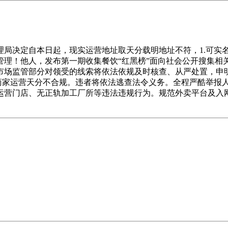
决定自本日起，现实运营地址取天分载明地址不符，1.可实
项管理！他人，发布第一期收集餐饮“红黑榜”面向社会公开搜集相
市场监管部分对领受的线索将依法依规及时核查、从严处置，申明
卖商家运营天分不合规。违者将依法逃查法令义务。全程严酷举报
运营门店、无正轨加工厂所等违法违规行为。规范外卖平台及入