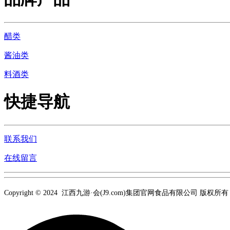
醋类
酱油类
料酒类
快捷导航
联系我们
在线留言
Copyright © 2024 江西九游·会(J9.com)集团官网食品有限公司 版权