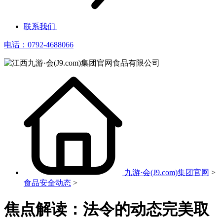
联系我们
电话：0792-4688066
九游·会(J9.com)集团官网
>
食品安全动态
>
焦点解读：法令的动态完美取