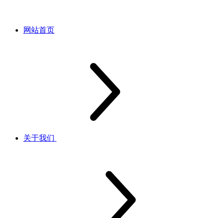
网站首页
关于我们