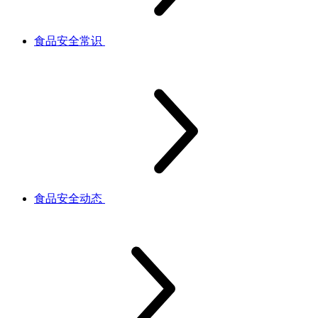
食品安全常识
食品安全动态