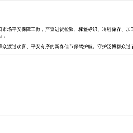
市场平安保障工做，严查进货检验、标签标识、冷链储存、加工
点，
众渡过欢喜、平安有序的新春佳节保驾护航。守护泛博群众过