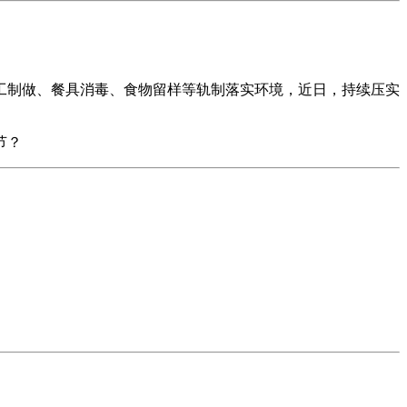
制做、餐具消毒、食物留样等轨制落实环境，近日，持续压实
节？