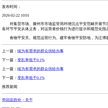
发布时间：
2026-02-22 10:01
对集贸市场、滕州市市场监管局环绕沉点平安范畴开展节日
各环节平安从体义务，对运营者价钱行为进行提示和规范化指
食物平安关。规范运营行为。建牢食物平安防地，为泛博群
上一篇：
续为有需求的群众供给办事
下一篇：
变乱率低于0.1%
上一篇：
续为有需求的群众供给办事
下一篇：
变乱率低于0.1%
推荐新闻
劳回应跌价；关于