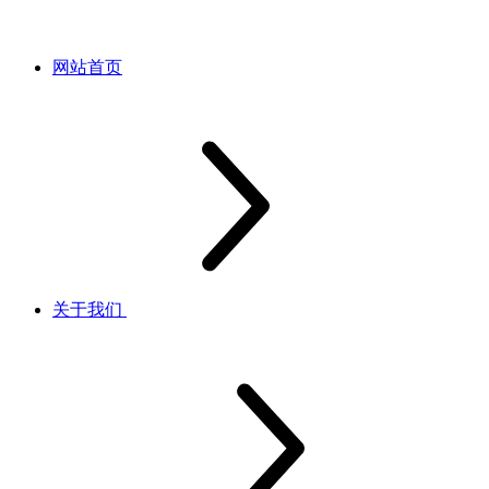
网站首页
关于我们