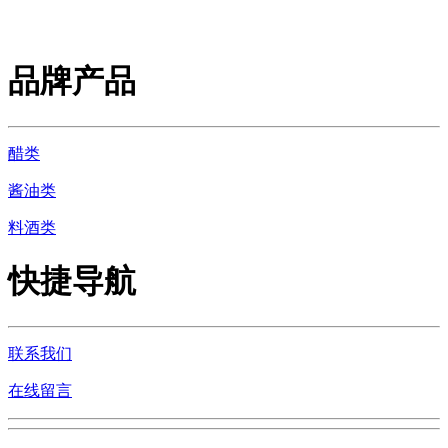
品牌产品
醋类
酱油类
料酒类
快捷导航
联系我们
在线留言