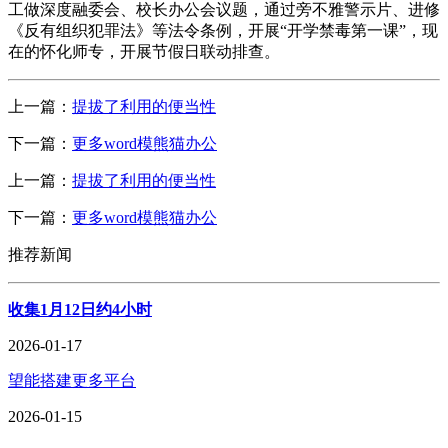
工做深度融委会、校长办公会议题，通过旁不雅警示片、进修
《反有组织犯罪法》等法令条例，开展“开学禁毒第一课”，现
在的怀化师专，开展节假日联动排查。
上一篇：
提拔了利用的便当性
下一篇：
更多word模熊猫办公
上一篇：
提拔了利用的便当性
下一篇：
更多word模熊猫办公
推荐新闻
收集1月12日约4小时
2026-01-17
望能搭建更多平台
2026-01-15