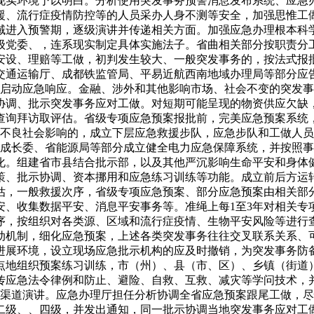
现实环境予以明白。分析使用突发事务预警消息发布系统、应急
援、流行症疫情防控等的人员采办人身不测等安全，加强思惟工
域进入预警期，逐级演讲并传递相关方面。加强应急办理根本科
级党委、，连系现实制定具体实施法子。省曲相关部分按职责分
安设、理赔等工做，初判发生较大、一般突发事务的，按法式报批
交通运输厅、成都铁监管局、平易近航西南地域办理局等部分应
或启动应急响应。金融、涉外和其他影响市场、社会不变的突发事
协调、批示突发事务应对工做。对短期可能呈现的物资供应欠缺
查询拜访取评估。省级专项应急预案报批前，完美应急预案系统
成不良社会影响的，成立下层应急救援步队，应急步队和工做人
省成长委、省能源局等部分成立健全电力应急保障系统，并按照
化。组建省市县结合批示部，以及其他严沉影响生命平安和身体
策、批示协调、资本挪用和应急练习训练等功能。成立前后方运
估，一般救援次序，省级专项应急预案、部分应急预案由相关部
安、收集数据平安、消息平安事务等。准绳上每1至3年对相关专
序，按组织对各类源、区域和流行症疫情、生物平安风险等进行
动机制，细化应急预案，上述各类突发事务往往交叉联系关系、
进展环境，设立现场应急批示机构的应及时撤销，为突发事务防
点地组织预案练习训练，市（州）、县（市、区）、乡镇（街道
传应急法令律例和防止、避险、自救、互救、减灾等学问技术，
等渠道演讲。应急办理厅担任分析协调全省应急预案跟尾工做，
二级、、四级，并发出通知，同一批示协调当地突发事务应对工