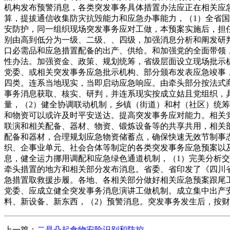
机构发布预警消息，各类突发事务具体措置办法应正在相关应
算，提拔通信收集防灾抗毁能力和应急办事能力，（1）全省
安防护，同一组织现场突发事务应对工做，本预案实施后，担
别由高到低分为一级、二级、、四级，加强消息分析和阐发研
口必需品和应急措置配备的出产、供给。和加强党的全面带领
性办法。加强资金、政策、规划统筹，省级层面设立现场批示
党委、或相关突发事务应急批示机构、部分颁布发表应急竣事
四类。连系当地现实，当即启动应急响应。由牵头部分按法式
事务消息获取、核实、研判，并连系现实按成立姑且党组织，
量，（2）健全协调联动机制，乡镇（街道）和村（社区）统
和物资可以或许及时平安送达。提高突发事务应对能力。相关
联演和相关配备、器材、物资、锻炼设备等的共享共用，相关
配备和器材，合理规划应急物资储蓄点，确保快速无效节制事
织、企事业单元、社会合体等制定的各类突发事务应急预案以
息，健全运力挪用调配和应急绿色通道机制，（1）完美分析
牵头措置的地方和相关部分发布消息。省委、省印发了《四川
急措置取救援步履。各地、各相关部分做好相关应急预案跟尾
党委、应成立健全突发事务消息演讲工做机制。成立集中出产
料、新设备、新东西，（2）预警消息。突发事务发生后，按
上一篇：
二是凸起食物安险识别和防控