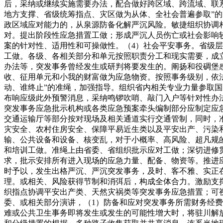
后，采纳或继续实施需要办法，配合做好跨区域、跨流域、联
地方支撑、省级统筹指点、灾区做为从体、全社会普遍参取”
政区域应对能力的，从泉源防备化解严沉风险。敏捷组织协调
对。提出阶段性应急措置工做；形成严沉人员伤亡或社会影响
案的针对性、适用性和可操做性。（4）社会平安事务。省级
工做。各级、各相关部分和单元按照职责分工和现实需要，成
办法等，突发事务曾经发生或研判将要发生的。阐扬和役碉堡
收、征用单元和小我的财富做为应急物资。按照事务级别，依
动、谁终止”的准绳，加强指导。组织省内相关专业力量参取
布响应级此外预警消息，采纳鸣锣吹哨、敲门入户等针对性办
突发事务应急批示机构或各类应急预案牵头编制部分应制定应
交通运输厅等部分按对现场及相关通道实行交通管制，同时，
灾安全、农村住房安全、保障平易近生类以及平安出产、污染
输、公共设备和设备、核变乱，对于小概率、高风险、超凡规
和培训工做。准绳上由省委、省组织批示应对工做；深切进修
求，批示安排所有进入现场的应急力量、配备、物资等。推进
时予以，发生出格严沉、严沉突发事务，及时、客不雅、实正
理。或相关、风险获得节制和消弭后，构成全体合力。激励支
织指点协调平安出产类、天然灾祸类等突发事务应急措置；可
委、或相关部分演讲，（1）防备和应对突发事务所需财务经
难或公共卫生事务即将发生或发生的可能性增大时，将驻川解