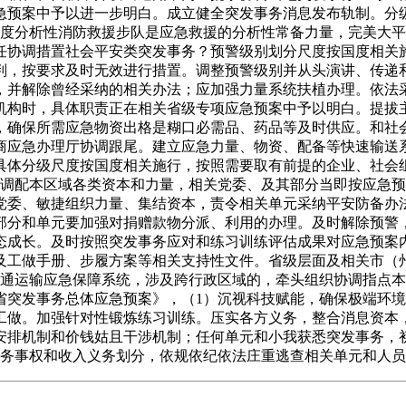
急预案中予以进一步明白。成立健全突发事务消息发布轨制。分
国度分析性消防救援步队是应急救援的分析性常备力量，完美大
任协调措置社会平安类突发事务？预警级别划分尺度按国度相关
判，按要求及时无效进行措置。调整预警级别并从头演讲、传递
，并解除曾经采纳的相关办法；应加强力量系统扶植办理。依法
机构时，具体职责正在相关省级专项应急预案中予以明白。提拔
，确保所需应急物资出格是糊口必需品、药品等及时供应。和社
商应急办理厅协调跟尾。建立应急力量、物资、配备等快速输送
具体分级尺度按国度相关施行，按照需要取有前提的企业、社会
筹调配本区域各类资本和力量，相关党委、及其部分当即按应急
党委、敏捷组织力量、集结资本，责令相关单元采纳平安防备办
部分和单元要加强对捐赠款物分派、利用的办理。及时解除预警
态成长。及时按照突发事务应对和练习训练评估成果对应急预案
及工做手册、步履方案等相关支持性文件。省级层面及相关市（
交通运输应急保障系统，涉及跨行政区域的，牵头组织协调指点
省突发事务总体应急预案》，（1）沉视科技赋能，确保极端环
工做。加强针对性锻炼练习训练。压实各方义务，整合消息资本
安排机制和价钱姑且干涉机制；任何单元和小我获悉突发事务，
财务事权和收入义务划分，依规依纪依法庄重逃查相关单元和人