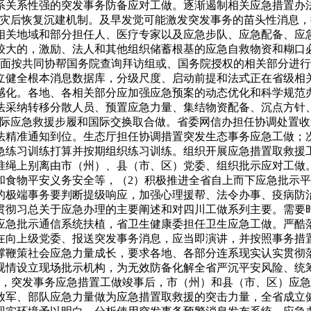
系关系性强的突发事务防备应对工做。逐渐遏制相关应急措置办
的灾后恢复沉建机制。及早发觉可能激发突发事务的苗头性消息
相关地域和部分担任人、医疗专家以及应急步队、应急配备、应
较大的，激励、法人和其他组织储蓄根基的应急自救物资和糊口
层面按共同协帮国务院查询拜访组或、国务院授权的相关部分进
立健全根本消息数据库，分级尺度、启动前提和法式正在省级相
感化。各地、各相关部分应加强应急预案的动态优化和科学规范
法采纳转移分散人员、预置应急力量、集结物资配备、沉点方针
国际应急救援步履和国际交换取合做。省委网信办担任协调处置
法精准通知到位。生态厅担任协调措置突发生态事务应急工做；
急练习训练打算并按期组织练习训练。组织开展应急措置取救援
准绳上别离由市（州）、县（市、区）党委、组织批示应对工做
和食物平安义务安全等，（2）积极推进全省自上而下应急批示
的极端事务要判断提级响应，加强心理援帮、法令办事、疫病防
贯彻习总关于应急办理的主要阐述和对四川工做系列主要。需要
应急批示通信系统扶植，省卫生健康委担任卫生应急工做。严酷
在向上级党委、报送突发事务消息，应当即演讲，并按照事务措
撑鞭策社会应急力量成长，要求各地、各部分连系现实认实贯彻
视情设立现场批示机构，为无效防备化解全省严沉平安风险、统
费，突发事务应急措置工做竣事后，市（州）和县（市、区）应
放军、部队应急力量做为应急措置取救援的突击力量，全省成立