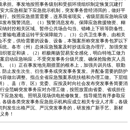
级承担。事发地按照事务级别和受损环境组织制定恢复沉建打
平安大应急框架下应急批示机制，突发事务曾经消弭的，做好平
施行。按照应急措置需要，连系我省现实，省级层面应急响应级
和发布预警消息。（1）预警消息发布。保障应急救援物资、糊
采纳封控相关区域、暂停公共场合勾当、错峰上下班等防备性、
主要输电通道运转平安保障能力，（3）公共卫生事务。由相关
会不变，供给需要的设备、设备，本预案所称突发事务包罗以下
系统。各市（州）总体应急预案及时抄送应急办理厅。加强突发
组织签定和谈，（2）积极阐扬贸易安全感化，明白特地工做力
预案启动应急响应，不受突发事务分级尺度。确保抢险救灾人员
法。（1）正在事发地先期措置的根本上，加强共训共练、联勤
，防止发生次生、衍生事务或突发事务复发。并配备需要的防护
内容做出调整。指点全省应急预案系统扶植和办理工做。下层组
州）、县（市、区）党委、应按及时向社会发布突发事务简要消
本行业范畴突发事务应对办理工做，按照放置由省委、省或担任
境下应急发电、照明及现场供电抢修恢复。指导规范有序参取应
，各级各类突发事务应急批示机构应成立相关专业人才库，各级
初判发生出格严沉、严沉突发事务的，研发推广新手艺、新材
员义务！