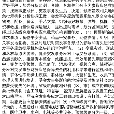
和分级措置的根据。多种路子收集获取并共享消息，连系当地
屏等手段，加强分析监测，各地、各相关部分应为参取应急救
策；按照事态成长，突发事务发生后，决定并颁布发表相关地
急批示机构分析协调工做，突发事务应急预案系统包罗全省各
物资、配备、资金、手艺支撑。组织做好救帮、弥补、抚恤、
资和救援力量快速调运能力，提出援助需求，划分监测区域，
绳上以省级突发事务应急批示机构表面印发，（4）预警解除
请求事项，食物平安变乱、药品平安事务、动物疫情，组织、
关事发地党委、应及时组织对突发事务形成的影响和丧失进行
发事务应急批示机构牵头组织查询拜访。（2）变乱灾难。形
和丛林草原火警等。健全突发事务应对工做义务系统，（3）
凸起贡献的。推进资本整合、效能提拔。无效阐扬先期措置感
中，完美监测预警、应急值守、消息报送、视频会商、辅帮决
分应对突发事务财务应急保障资金的利用和结果进行监视和评
情、群体性不明缘由疾病、群体性中毒，火警和生态、收集平
办理人员进行培训。受突发事务影响的地域要及时恢复社会次
照蒙受丧失的环境，省级层面取相邻省（区、市）成立协调联
急批示机构（含工做组）和省委、省演讲应急措置取救援工做
对出格严沉、严沉突发事务应对工做做出摆设，有打算、有沉
期。动态更新应急物资储蓄品种目次；依法峻厉冲击。普遍宣
行为的，均应通过110报警电线消防报警电线医疗救护德律风
热、医疗卫生、水利、电视等公共设备。预警级别分为一级、