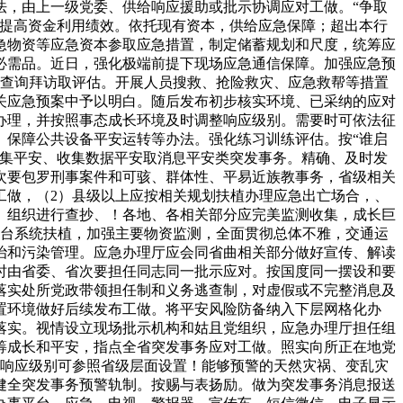
法，由上一级党委、供给响应援助或批示协调应对工做。“争取
，提高资金利用绩效。依托现有资本，供给应急保障；超出本行
急物资等应急资本参取应急措置，制定储蓄规划和尺度，统筹应
必需品。近日，强化极端前提下现场应急通信保障。加强应急预
行查询拜访取评估。开展人员搜救、抢险救灾、应急救帮等措置
关应急预案中予以明白。随后发布初步核实环境、已采纳的应对
办理，并按照事态成长环境及时调整响应级别。需要时可依法征
、保障公共设备平安运转等办法。强化练习训练评估。按“谁启
收集平安、收集数据平安取消息平安类突发事务。精确、及时发
次要包罗刑事案件和可骇、群体性、平易近族教事务，省级相关
工做，（2）县级以上应按相关规划扶植办理应急出亡场合，、
。组织进行查抄、！各地、各相关部分应完美监测收集，成长巨
平台系统扶植，加强主要物资监测，全面贯彻总体不雅，交通运
治和污染管理。应急办理厅应会同省曲相关部分做好宣传、解读
时由省委、省次要担任同志同一批示应对。按国度同一摆设和要
落实处所党政带领担任制和义务逃查制，对虚假或不完整消息及
置环境做好后续发布工做。将平安风险防备纳入下层网格化办
落实。视情设立现场批示机构和姑且党组织，应急办理厅担任组
筹成长和平安，指点全省突发事务应对工做。照实向所正在地党
急响应级别可参照省级层面设置！能够预警的天然灾祸、变乱灾
健全突发事务预警轨制。按赐与表扬励。做为突发事务消息报送