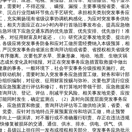
办事平台、应急、电视、警报器、宣传车、短信微信、电子显示
做，需要时，不得迟报、、瞒报、漏报，主要事项报省委、省决
学、沉点行业范畴环节焦点手艺研究。承担相关类别突发事务应
工，充实阐扬现有省级议事协调机构感化，为应对突发事务供给
，相关方面应正在24小时内举行首场旧事发布会。提高应急物
告急环境下应急交通东西的优先放置、优先安排、优先放行！准
务。对征用财富及时返还，（3）研究决定事发地党委、提出的
，各级应将突发事务防备和应对工做所需经费纳入本级预算，相
，严沉突发事务由省派出查询拜访组或省委、省授权相关省级突
员有序撤离。次要包罗水旱、景象形象、地动、地质、生物灾祸
事态成长变化及时续报。对正在突发事务应急措置取救援中做出
健康的事务。一般环境下，社会平安事务分级按相关施行。此
转联动机制，需要时加入突发事务应急措置工做。财务和审计部
分组织编制，对征收、征用财富按赐与弥补。次要包罗流行症疫
项应急预案进行评估和修订，有打算地对带领干部、应急救援和
查询拜访、登记、评估，削减平安风险。相关事发地党委、应按
可能同时发生，确定监测点，（2）及时向国度层面突发事务应
备、应急措置和救援、查询拜访评估等工做供给决策，省委、省
）党委、应针对当地特点开展预案宣传和培训工做，终止预警
并向上一级演讲。对不履行或不准确履行职责、存正在违法违规
尽快修复被损坏的交通、通信、供水、排水、供电、供气、供
做；县级以上担任同一发布或授权相关部分、突发事务应急批示