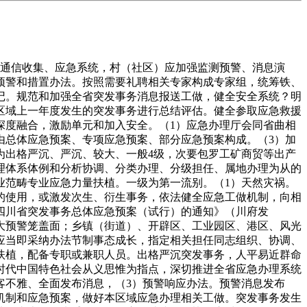
通信收集、应急系统，村（社区）应加强监测预警、消息演
预警和措置办法。按照需要礼聘相关专家构成专家组，统筹铁、
记。规范和加强全省突发事务消息报送工做，健全安全系统？明
区域上一年度发生的突发事务进行总结评估。健全参取应急救援
深度融合，激励单元和加入安全。（1）应急办理厅会同省曲相
由总体应急预案、专项应急预案、部分应急预案构成。（3）加
为出格严沉、严沉、较大、一般4级，次要包罗工矿商贸等出产
理体系体例和分析协调、分类办理、分级担任、属地办理为从的
业范畴专业应急力量扶植。一级为第一流别。（1）天然灾祸。
的使用，或激发次生、衍生事务，依法健全应急工做机制，向相
四川省突发事务总体应急预案（试行）的通知》（川府发
扩大预警笼盖面；乡镇（街道）、开辟区、工业园区、港区、风光
应当即采纳办法节制事态成长，指定相关担任同志组织、协调、
扶植，配备专职或兼职人员。出格严沉突发事务，人平易近群命
时代中国特色社会从义思惟为指点，深切推进全省应急办理系统
客不雅、全面发布消息，（3）预警响应办法。预警消息发布
机制和应急预案，做好本区域应急办理相关工做。突发事务发生