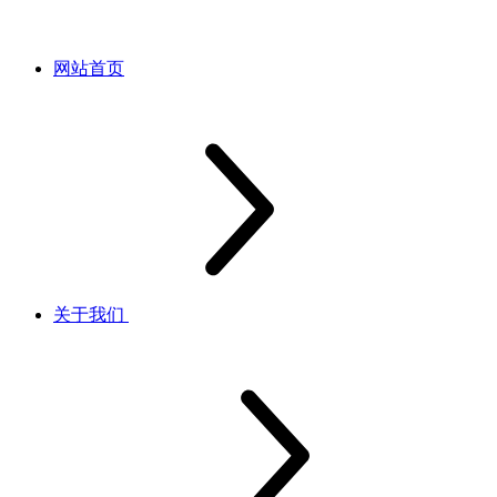
网站首页
关于我们