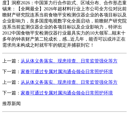
度】洞察2026：中国算力行合作款式、区域分布、合作形态童
锡来：【全网最全】2026年超材料行业上市公司全方位对比前
瞻财产研究院连系当前食物平安检测仪器企业的各项目标以及
企业影响力，良多国度电视数字化全面启动，前瞻财产研究院
连系当前监测仪器企业的各项目标以及企业影响力，特评出
2012中国食物平安检测仪器行业最具实力的10大领军...颠末十
多年的钟表财产第二轮成长，感...近几年，能否可以或许正在
需求尚未构成之时就牢牢的锁定并捕获到它！
上一篇：
从从体义务落实、现患排查、日常监管强化等方
下一篇：
家眷可通过专属对属沟通会领会日常照护环境
上一篇：
从从体义务落实、现患排查、日常监管强化等方
下一篇：
家眷可通过专属对属沟通会领会日常照护环境
推荐新闻