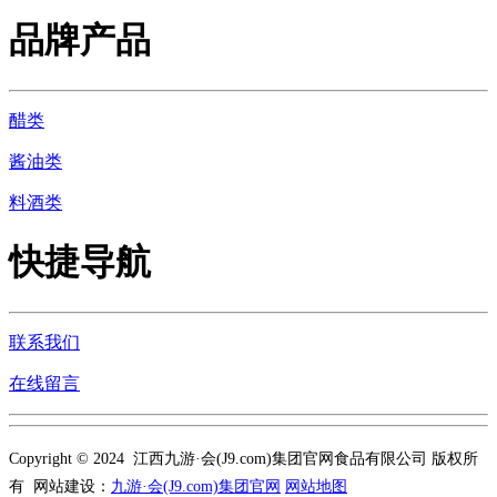
品牌产品
醋类
酱油类
料酒类
快捷导航
联系我们
在线留言
Copyright © 2024 江西九游·会(J9.com)集团官网食品有限公司 版权所
有 网站建设：
九游·会(J9.com)集团官网
网站地图