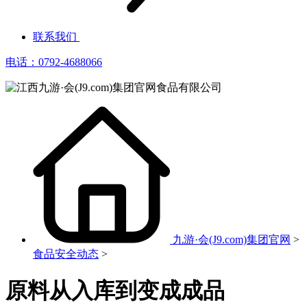
联系我们
电话：0792-4688066
九游·会(J9.com)集团官网
>
食品安全动态
>
原料从入库到变成成品