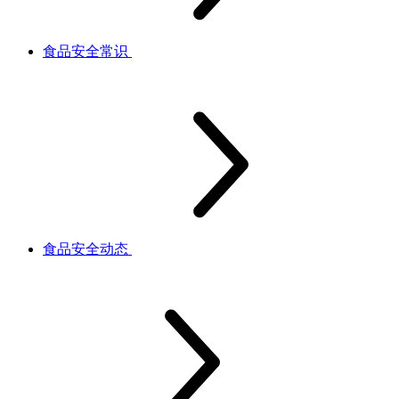
食品安全常识
食品安全动态