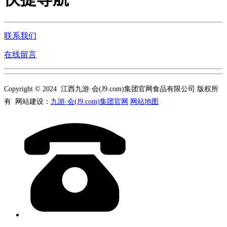
联系我们
在线留言
Copyright © 2024 江西九游·会(J9.com)集团官网食品有限公司 版权所
有 网站建设：
九游·会(J9.com)集团官网
网站地图