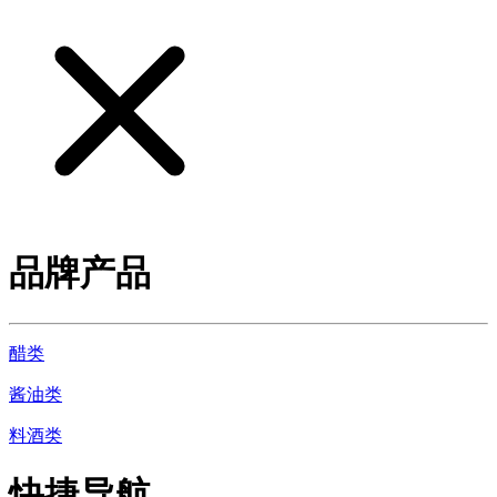
品牌产品
醋类
酱油类
料酒类
快捷导航