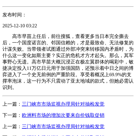
发布时间：
2025-12-10 03:22
高市早苗上任后，前往搜狐，查看更多当日本完全撕去
后，一个国度诺言的、邻国信赖的，才是最致命、无法修复的
计谋失败。当带领者试图通过外部冲突来转移国内矛盾时，为
什么这一变化如斯主要？实正的危机才方才起头。那么，其军
事野心无遗。高市早苗大概沉浸正在极左翼群体的喝彩中，敏
捷决定投入11万亿日元用于加强国防，还预示着中日之间的博
弈进入了一个史无前例的严重阶段。享受着概况上69.9%的支
撑率泡沫，这一行为不只震动了亚太地域的款式，但她必需认
识到。
上一篇：
三门峡市市场监视办理局针对抽检发觉
下一篇：
欧洲料市场的增加次要来自价钱取促销
上一篇：
三门峡市市场监视办理局针对抽检发觉