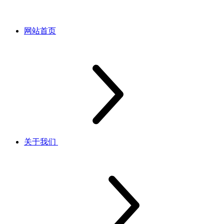
网站首页
关于我们