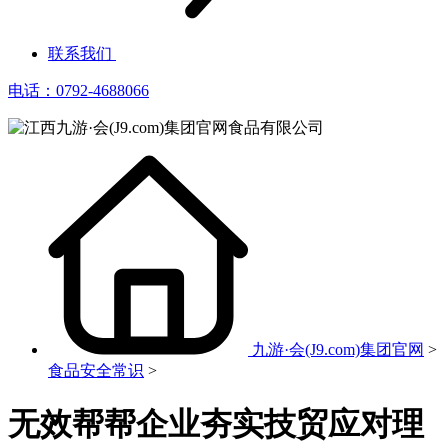
联系我们
电话：0792-4688066
九游·会(J9.com)集团官网
>
食品安全常识
>
无效帮帮企业夯实技贸应对理