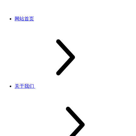
网站首页
关于我们