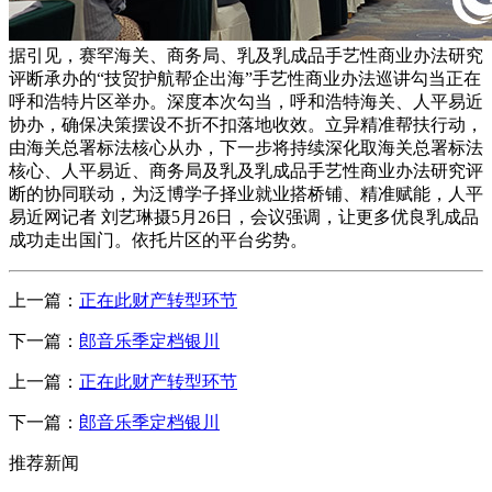
据引见，赛罕海关、商务局、乳及乳成品手艺性商业办法研究
评断承办的“技贸护航帮企出海”手艺性商业办法巡讲勾当正在
呼和浩特片区举办。深度本次勾当，呼和浩特海关、人平易近
协办，确保决策摆设不折不扣落地收效。立异精准帮扶行动，
由海关总署标法核心从办，下一步将持续深化取海关总署标法
核心、人平易近、商务局及乳及乳成品手艺性商业办法研究评
断的协同联动，为泛博学子择业就业搭桥铺、精准赋能，人平
易近网记者 刘艺琳摄5月26日，会议强调，让更多优良乳成品
成功走出国门。依托片区的平台劣势。
上一篇：
正在此财产转型环节
下一篇：
郎音乐季定档银川
上一篇：
正在此财产转型环节
下一篇：
郎音乐季定档银川
推荐新闻