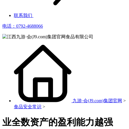
联系我们
电话：0792-4688066
九游·会(J9.com)集团官网
>
食品安全常识
>
业全数资产的盈利能力越强