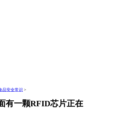
食品安全常识
>
面有一颗RFID芯片正在