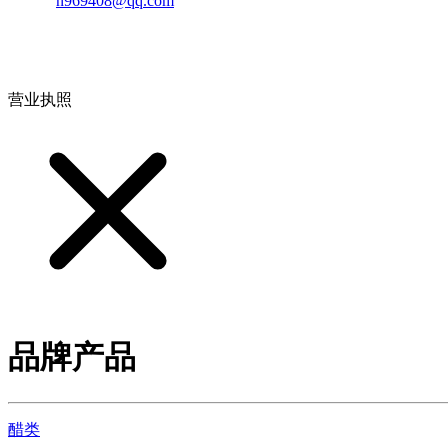
邮箱：
n969408@qq.com
地址：江西省德安县高新技术产业园(宝塔工业园)高新路93号
营业执照
品牌产品
醋类