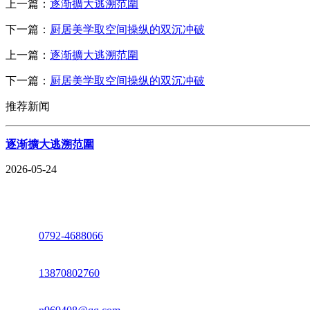
上一篇：
逐渐擴大逃溯范圍
下一篇：
厨居美学取空间操纵的双沉冲破
上一篇：
逐渐擴大逃溯范圍
下一篇：
厨居美学取空间操纵的双沉冲破
推荐新闻
逐渐擴大逃溯范圍
2026-05-24
座机：
0792-4688066
电话：
13870802760