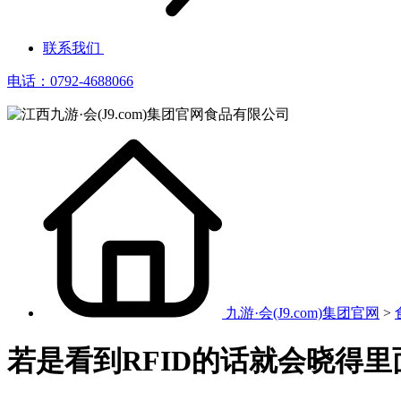
联系我们
电话：0792-4688066
九游·会(J9.com)集团官网
>
若是看到RFID的话就会晓得里