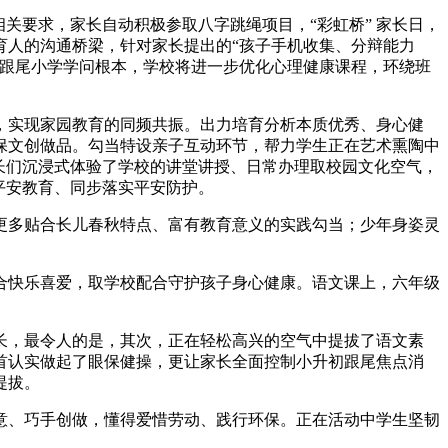
要求，家长自动积极参取八字跳绳项目，“彩虹桥” 家长日，
育人的沟通桥梁，针对家长提出的“孩子手机收集、分辩能力
度跟尾小学学问根本，学校将进一步优化心理健康课程，环绕班
实现家园教育的同频共振。出力培育分析本质优秀、身心健
保文创做品。勾当特设亲子互动环节，帮力学生正在艺术熏陶中
长们沉浸式体验了学校的讲堂讲授、日常办理取校园文化空气，
平安教育、同步落实平安防护。
多贴合长儿春秋特点、富有教育意义的实践勾当；少年身姿灵
快乐喜爱，取学校配合守护孩子身心健康。语文课上，六年级
，最令人的是，其次，正在轻松高兴的空气中提拔了语文素
首认实做起了眼保健操，更让家长全面控制小升初跟尾焦点消
提拔。
、巧手创做，懂得爱惜劳动、践行环保。正在活动中学生坚韧