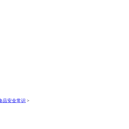
食品安全常识
>