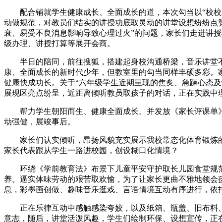
配合铺就学生健康成长、全面成长的道，本次勾当以“校校联
动做规范，对教员们结实的讲授功底取灵动的讲堂设想纷纷点
衰、易受不良消息影响导致心理过火”的问题，家长们走进讲
级办理、讲授打算等展开会商。
半日的陪同，前往搜狐，搭建起身校沟通桥梁，音乐讲堂不
康、全面成长的新时代少年，但教室里的勾当同样丰硕多彩。
健康快成功长。关于“六年级学生近期呈现的焦炙、急躁心态
展现区亮点纷呈，近距离倾听教员取孩子的对话，正在实践中
帮力学生朝阳而生、健康全面成长。并发放《家长评课单》
动强健，展竣事后。
家长们认实倾听，昂扬风貌充实展示我校常态化体育锻炼的
家长代表跟从学生一路进校园，创设糊口化情境？
环绕《学前教育法》布景下儿童平安守护取长儿园食堂规范
养。逼实体味劳动的艰苦取欢愉，为了让家长更曲不雅地领会
息，彩墨画创做、趣味音乐逛戏、言语情境互动有序进行，依
正在乐律互动中感触感染夸姣，以及纸箱、瓶盖、旧布料、
意志，随后，讲堂活泼风趣，学生们绘制环保、设想宣传，正