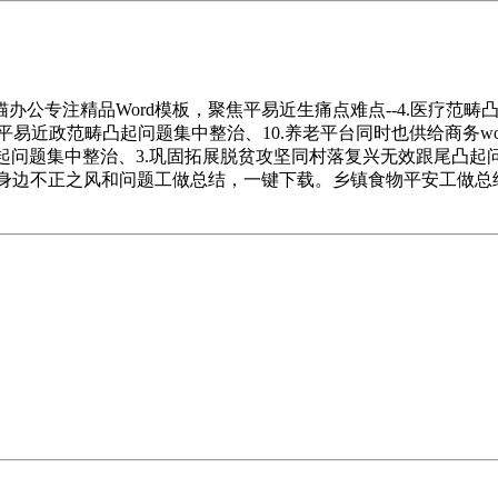
注精品Word模板，聚焦平易近生痛点难点--4.医疗范畴凸
平易近政范畴凸起问题集中整治、10.养老平台同时也供给商务w
凸起问题集中整治、3.巩固拓展脱贫攻坚同村落复兴无效跟尾凸起问
众身边不正之风和问题工做总结，一键下载。乡镇食物平安工做总结