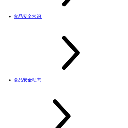
食品安全常识
食品安全动态