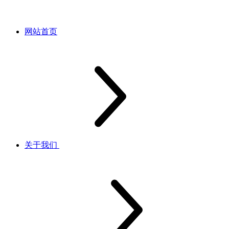
网站首页
关于我们