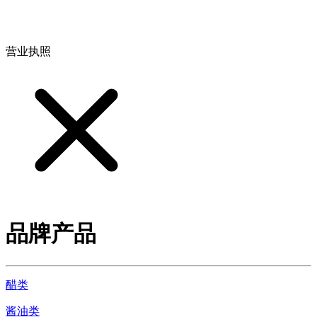
地址：江西省德安县高新技术产业园(宝塔工业园)高新路93号
营业执照
品牌产品
醋类
酱油类