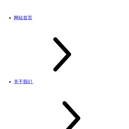
网站首页
关于我们