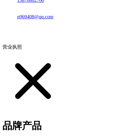
电话：
13870802760
邮箱：
n969408@qq.com
地址：江西省德安县高新技术产业园(宝塔工业园)高新路93号
营业执照
品牌产品