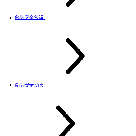
食品安全常识
食品安全动态