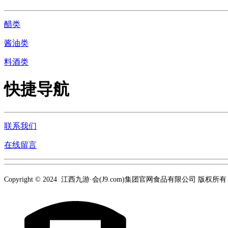
醋类
酱油类
料酒类
快捷导航
联系我们
在线留言
Copyright © 2024 江西九游·会(J9.com)集团官网食品有限公司 版权