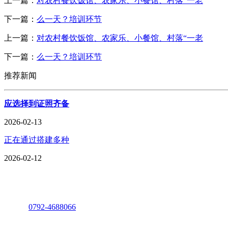
上一篇：
对农村餐饮饭馆、农家乐、小餐馆、村落“一老
下一篇：
么一天？培训环节
上一篇：
对农村餐饮饭馆、农家乐、小餐馆、村落“一老
下一篇：
么一天？培训环节
推荐新闻
应选择到证照齐备
2026-02-13
正在通过搭建多种
2026-02-12
座机：
0792-4688066