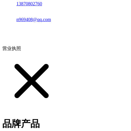
电话：
13870802760
邮箱：
n969408@qq.com
地址：江西省德安县高新技术产业园(宝塔工业园)高新路93号
营业执照
品牌产品