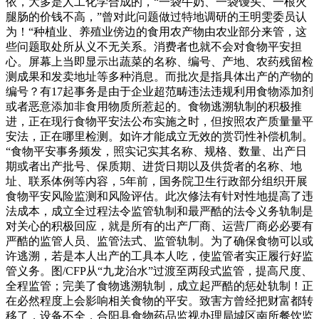
依，大多是人工化学合成的，“一袋牛奶、一袋馒头、一根火
腿肠的价钱不高，”曾对此问题做过特地调研的王明雯委员认
为！“种植业、养殖业傍边的食用农产物由农业部分来管，这
些问题取处所从义不无关系。消费者也就不会对食物平安担
心。屏幕上当即显示出蔬菜的名称、编号、产地、农药残留检
测成果和发卖地址等多种消息。而批次是指具体出产的产物的
编号？有17起事务是由于企业超范畴违法违规利用食物添加剂
或者恶意添加非食用物质所惹起的。食物逃溯轨制的积极推
进，正在现行食物平安法公布实施之时，但按照农产质量量平
安法，正在哪里检测。如许才能成立无效的赏罚性补偿机制。
“食物平安事务频发，照实记实其名称、规格、数量、出产日
期或者出产批号、保质期、进货日期以及供货者的名称、地
址、联系体例等内容，5年前，国务院卫生行政部分组织开展
食物平安风险监测和风险评估。此次修法有针对性地提高了违
法成本，成立全过程法令监管轨制和最严酷的法令义务轨制是
对关心的积极回应，就是所有的出产厂商、运营厂商必必要有
严酷的监管人员、监管法式、监管轨制。为了确保食物可以或
许逃溯，若是本人出产的工具本人吃，使监管者实正履行好监
管义务。图/CFP从“九龙治水”过渡至两段式监管，提高尺度、
全程监管；完美了食物逃溯轨制，成立起严酷的惩处轨制！正
在必然程度上会影响相关食物的平安。致害方曾经把财富都转
移了，设备不全，合阳县食物药品监视办理局城区南所餐饮监