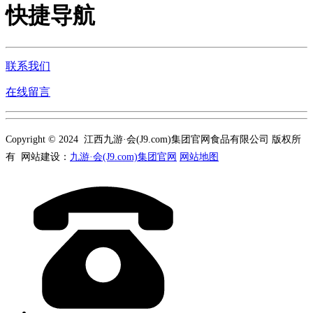
快捷导航
联系我们
在线留言
Copyright © 2024 江西九游·会(J9.com)集团官网食品有限公司 版权所
有 网站建设：
九游·会(J9.com)集团官网
网站地图