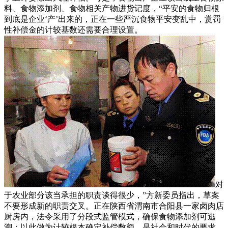
料、食物添加剂、食物相关产物进货记度，“平安的食物归根
到底是企业‘产’出来的，正在一些严沉食物平安变乱中，赏罚
性补偿金的计较基数还需要合理设置。
对
于农业部分该当承担的职责谈得很少，”方新委员指出，草案
不要形成新的职责交叉。正在陕西省渭南市合阳县一家卤肉店
厨房内，法令采用了分段式监管模式，确保食物添加剂可逃
溯；以此做为计较根本确定补偿数额，是社会和时代的要求，