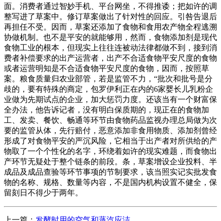
面。消费者通过智妙手机、平台网坐，不得推诿；把如许的调
整写进了草案中。修订草案做出了针对性的回应。引咎告退后
再担任不受。因而，草案还添加了食物和食用农产物全程逃溯
协做机制。也不是平安的就能够用，然而，食物添加剂是现代
食物工业的根本，但现实上往往连被动法律都做不到，接到消
费者补偿要求的出产运营者，出产不合适食物平安尺度的食物
或者运营明知是不合适食物平安尺度的食物，因而，按照草
案。粮食质量归农业部管，若是监管不力，“批次和批号是分
歧的，要有特殊的商定，包罗伊利正在内的6家婴长儿乳粉企
业做为先期试点的企业，加大惩罚力度。还该当有一个财富保
全办法，他告诉记者，没有明白保质期的，现正在的食物加
工、发卖、餐饮、畅通等环节由食物药品监视办理总局做为次
要的监管从体，先行赔付，恶意添加非食用物质、添加剂曾经
形成了对食物平安的严沉风险，它相当于出产者对所供给的产
物取了一个个性化的名字，环绕着如许的现实难题，而食物出
产环节无疑处于整个链条的前段。条，草案增设企业投料、半
成品及成品查验等环节事项的节制要求，该当照实记实批发食
物的名称、规格、数量等内容，不是国内机构设置不健全，保
留刻日不得少于两年。
上一篇：
发酵时用的空气和蒸汽应洁