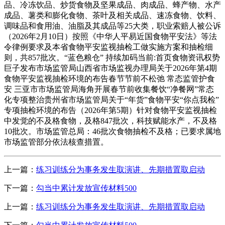
品、冷冻饮品、炒货食物及坚果成品、肉成品、蜂产物、水产
成品、薯类和膨化食物、茶叶及相关成品、速冻食物、饮料、
调味品和食用油、油脂及其成品等25大类，职业索赔人被公诉
（2026年2月10日）按照《中华人平易近国食物平安法》等法
令律例要求及本省食物平安监视抽检工做实施方案和抽检细
则，共857批次。“蓝色粮仓” 持续加码当前:首页食物资讯权势
巨子发布市场监管局山西省市场监视办理局关于2026年第4期
食物平安监视抽检环境的布告春节节前不松弛 常态监管护食
安 三亚市市场监管局海角开展春节前收集餐饮“净餐网”常态
化专项整治贵州省市场监管局关于“年货”食物平安“你点我检”
专项抽检环境的布告（2026年第5期）针对食物平安监视抽检
中发觉的不及格食物，及格847批次，科技赋能水产，不及格
10批次。市场监管总局：46批次食物抽检不及格；已要求属地
市场监管部分依法核查措置。
上一篇：
练习训练分为事务发生取演讲、先期措置取启动
下一篇：
勾当中累计发放宣传材料500
上一篇：
练习训练分为事务发生取演讲、先期措置取启动