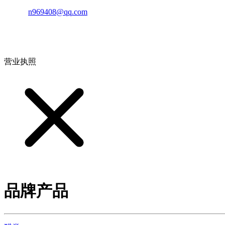
邮箱：
n969408@qq.com
地址：江西省德安县高新技术产业园(宝塔工业园)高新路93号
营业执照
品牌产品