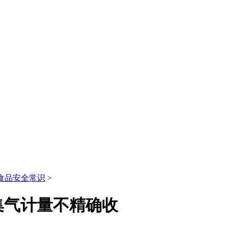
食品安全常识
>
集气计量不精确收