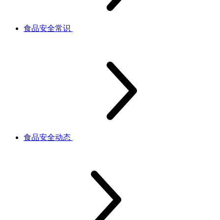
食品安全常识
食品安全动态