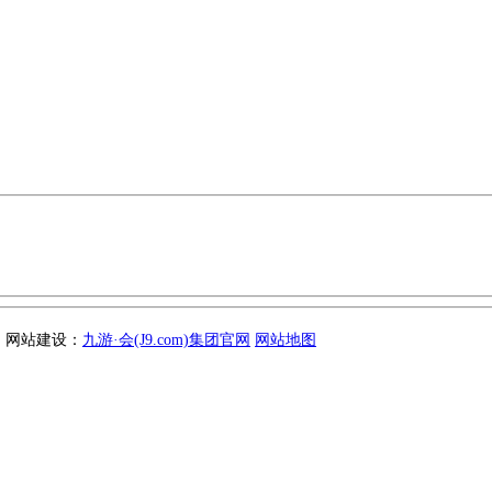
所有 网站建设：
九游·会(J9.com)集团官网
网站地图