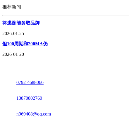
推荐新闻
将逃溯能务取品牌
2026-01-25
但100周期和200MA仍
2026-01-20
座机：
0792-4688066
电话：
13870802760
邮箱：
n969408@qq.com
地址：江西省德安县高新技术产业园(宝塔工业园)高新路93号