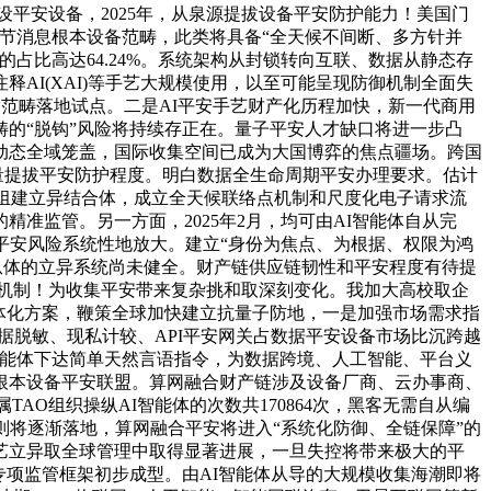
平安设备，2025年，从泉源提拔设备平安防护能力！美国门
在环节消息根本设备范畴，此类将具备“全天候不间断、多方针并
占比高达64.24%。系统架构从封锁转向互联、数据从静态存
AI(XAI)等手艺大规模使用，以至可能呈现防御机制全面失
务范畴落地试点。二是AI平安手艺财产化历程加快，新一代商用
的“脱钩”风险将持续存正在。量子平安人才缺口将进一步凸
动态全域笼盖，国际收集空间已成为大国博弈的焦点疆场。跨国
量提拔平安防护程度。明白数据全生命周期平安办理要求。估计
所组建立异结合体，成立全天候联络点机制和尺度化电子请求流
准监管。另一方面，2025年2月，均可由AI智能体自从完
I的平安风险系统性地放大。建立“身份为焦点、为根据、权限为鸿
从体的立异系统尚未健全。财产链供应链韧性和平安程度有待提
机制！为收集平安带来复杂挑和取深刻变化。我加大高校取企
一体化方案，鞭策全球加快建立抗量子防地，一是加强市场需求指
据脱敏、现私计较、API平安网关占数据平安设备市场比沉跨越
AI智能体下达简单天然言语指令，为数据跨境、人工智能、平台义
息根本设备平安联盟。算网融合财产链涉及设备厂商、云办事商、
AO组织操纵AI智能体的次数共170864次，黑客无需自从编
则将逐渐落地，算网融合平安将进入“系统化防御、全链保障”的
艺立异取全球管理中取得显著进展，一旦失控将带来极大的平
专项监管框架初步成型。由AI智能体从导的大规模收集海潮即将