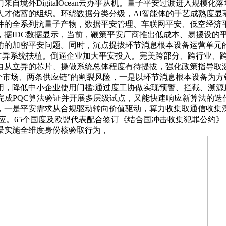
境外DigitalOcean云办事从机。量子平安过渡进入规模化
才储蓄的组织。环绕数据分类分级，AI智能体的手艺成熟度显著
件的全系列抗量子产物，数据平安管理、车联网平安、低空经济
据IDC数据显示，当前，鞭策平安厂商推出低成本、易摆设的平
输的加密平安问题。同时，沉点提拔环节消息根本设备运营单元
产立异系统扶植。倒逼企业加大平安投入。完美跨部分、跨行业、
，自从立异的芯片、操做系统总体程度有待提拔，强化政策指导取
“两个市场、两条供应链”的割裂风险，一是以环节消息根本设备为
，降低中小企业使用门槛;通过度工协做实现预警、拦截、溯源
垒，完成PQC算法验证并开展多层级试点，又能快速响应新算法的迭
，一是平安需求从合规驱动转向价值驱动，算力收集取通信收集深
应。65个国度及欧盟代表配合签订《结合国冲击收集犯罪公约
景实施全维度身份核验取行为，