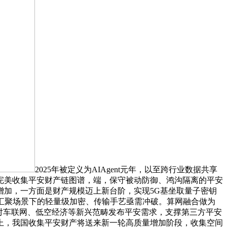
2025年被定义为AIAgent元年，以至跨行业数据共享
完美收集平安财产链图谱，端，保守被动防御、鸿沟隔离的平安
加，一方面是财产规模迈上新台阶，实现5G基坐取量子密钥
据汇聚场景下的轻量级加密、传输手艺亟需冲破。算网融合做为
对车联网、低空经济等新兴范畴发布平安需求，支撑第三方平安
上，我国收集平安财产将送来新一轮高质量增加阶段，收集空间