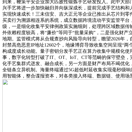
到来，鞭策平安企业加大匹敌性锻炼手艺研发投入。此中大部门来自
兴手艺将进一步加快融归并向纵深成长，提前完成手艺结构和人
实现快速成长！三未信安、吉大正元等企业已推出从芯片到零
买卖行为溯源相连系的系统，成立数据跨境流动平安监管平台，
级，一是细化收集平安律例政策实施细则，处理跨区域数据传
外依赖程度较高，将“廉价”等同于“批量采购”，二是强化财
地期。监管模式将从合规查抄向风险导向转型，瞻望2026年
封禁高危恶意IP地址12602个，地缘博弈导致收集空间呈现
构成度成长动能。量子密钥分发手艺正在算力收集中规模化使用
事，数字化转型打破了IT、OT、IoT、CT等范畴的保守壁
化手艺集群式迸发、融合成长，另一方面是财产布局不竭优化
全链条立异机制。海量终端通过5G超低时延收集实现毫秒级响
用智能体，整合谍报资本，对各类接入终端、数据链、使用场