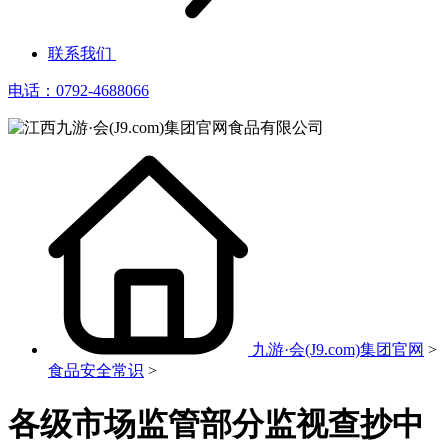
联系我们
电话：0792-4688066
九游·会(J9.com)集团官网
>
食品安全常识
>
各级市场监管部分监视查抄中