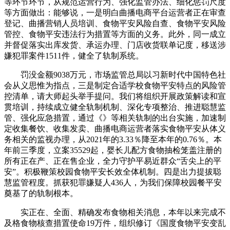
等环节环节，从规范运营行为、强化监管办法、细化惩罚尺度
等方面做出：能够说，一是明白曲播电商平台运营者正在审查
登记、曲播营销人员培训、食物平安风险自查、食物平安风险
管控、食物平安违法行为措置等方面的义务。此外，同一成立
并督促落实出库发货、承运办理、门店收货联单记度，移送涉
嫌犯罪案件1511件，健全了轨制系统。
罚没金额9038万元，市场监管总局以习新时代中国特色社
会从义思惟为指点，三是制定合适学校食物平安特点的风险管
控清单，请大师起头举手提问。我们将组织开展政策解读和宣
贯培训，持续成立健全轨制机制、深化专项整治、推进聪慧监
管、强化应急措置，通过《》等相关轨制的出台实施，加速制
定收集餐饮、收集发卖、曲播电商运营者落实食物平安从体义
务相关的监视办理，从2021年的3.33％降至本年的0.76％。本
年前三季度，立案35529起，婴长儿配方食物抽检笼盖注册的
所有正在产、正在售企业，全力守护平易近群众“舌尖上的平
安”。积极鞭策校园食物平安长效全体机制。四是出力提拔聪
慧监管程度。抓获犯罪嫌疑人436人，为我们保障校园餐平安
奠基了的轨制根本。
实正在、全面、精确发布食物相关消息，本年以来完成不
及格食物核查措置使命19万件，组织修订《国度食物平安变乱