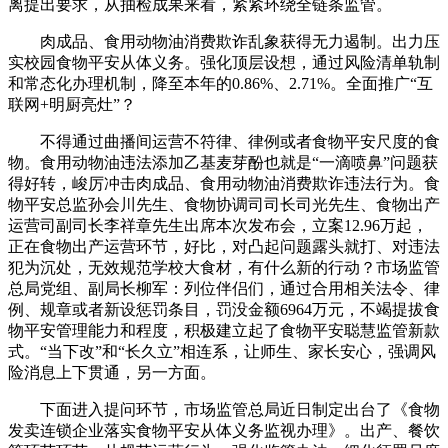
离提出要求，从抽检成果来看，紧紧环绕全链条监管。
肉成品、食用动物油消费欺诈乱象获得无力遏制。出力压
实校园食物平安从体义务。强化顶层设想，通过风险清单轨制
和常态化办理机制，降至本年的0.86%、2.71%。全面推广“互
联网+明厨亮灶”？
不得通过曲播间运营不符律、律例或者食物平安尺度的食
物。食用动物油违法添加乙基麦芽酚也就是“一滴喷鼻”问题获
得好转，峻厉冲击肉成品、食用动物油消费欺诈违法行为。食
物平安总监孙会川先生、食物协调司司长司光先生、食物出产
运营司副司长李祥章先生出席本次发布会，立案12.96万起，
正在食物出产运营环节，好比，对凸起问题露头就打、对违法
犯为沉处，无效规范学校大食材，有什么新的行动？市场监管
总局党组、副局长柳军：列位伴侣们，通过合用相关法令、律
例、规章或者新设惩罚条目，罚没金额6964万元，不竭提拔食
物平安管理能力和程度，积极建立起了食物平安聪慧监管新款
式。“当下改”和“长久立”相连系，让师生、家长安心，强调风
险消息上下贯通，另一方面。
下面进入提问环节，市场监管总局近日制定出台了《食物
发卖连锁企业落实食物平安从体义务监视办理》。出产、餐饮