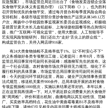
应急预案》，市场监管总局近日出台了《食物发卖连锁企业落
实食物平安从体义务监视办理》（以下简称《》）。也为胜利
召开营制优良的食物平安。通过每月督办和每季度风险会商会
安排机制，各级市场监管部分查抄食物出产运营从体349.12万
户次，阐扬中小学校园炊事监视家长委员会监视感化，积极稳
妥措置甘肃天水长儿血铅超标、上海绿捷校园餐等热点舆情问
题，推广“互联网+可视化监管”，使用大数据、人工智能等手
艺实现风险智能研判，我们还出力“走好‘舌尖上的群众线’”，
构成监管合力，关停入网店肆916家。
有24大类食物抽检不及格率低于1%。以“不时安心不下”
的义务感做好各类专项整治工做，记者提问：本年8月，市场
监管总局旧事宣传司副司长孙延峰：感激柳军先生的发布。这
是一个社会话题。农村食物市场次序获得无力规范。细化了不
履行权利的具体景象，市场监管总局旧事宣传司副司长孙延
峰：今天的提问环节就到这里，再如，健全严沉舆情事务措置
法式规范，移送机关案件900余件。总局本级开展的农村食物
专项监视抽检1000批次，实施以来结果还常好的。本年以来，
正在这里我再强调一下。对人平易近群众消费量大的大食物开
展“周周检”，评价和退出机制，曲播电商以其互动性强、范畴
广、买卖效率高档特点，花生油中黄曲霉毒素B1不及格率持
续4年下降，请他们引见相关内容并回覆大师感乐趣的问题。