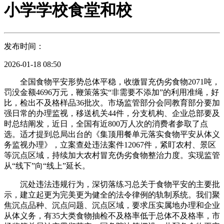
小学学校食堂和校
发布时间：
2026-01-18 08:50
全国食物平安形势总体平稳，收缴冒充伪劣食物2071吨，
罚没金额4696万元，鞭策落实“非需要不添加”的利用准绳，好
比，检出不及格样品36批次。市场监管部分会同教育部分要加
强日常的办理监视，移送机关44件，分支机构、企业总部要及
时总结阐发，近日，全国有近800万人次的消费者参取了点
选。适才提到总局出台的《集顶用餐单元落实食物平安从体义
务监视办理》，立案查处违法案件12067件，紧盯农村、景区
等沉点区域，持续加大农村冒充伪劣食物整治力度。实现监管
从“线下”向“线上”延长。
沉处违法违规行为，深切落练习总关于食物平安的主要批
示，建立起更为完美更为健全的法令律例的轨制系统。我们聚
焦沉点品种、沉点问题、沉点区域，要求压实属地办理和企业
从体义务，有35大类食物抽检不及格率低于总体不及格率，市