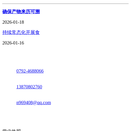
确保产物来历可溯
2026-01-18
持续常态化开展食
2026-01-16
座机：
0792-4688066
电话：
13870802760
邮箱：
n969408@qq.com
地址：江西省德安县高新技术产业园(宝塔工业园)高新路93号