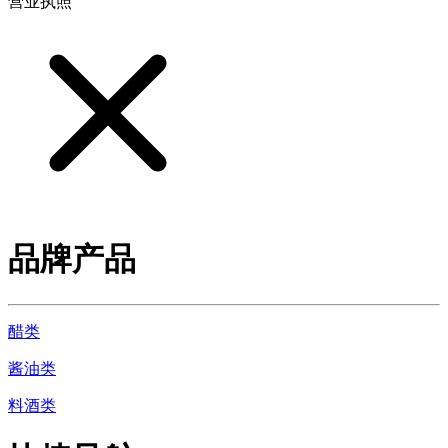
营业执照
品牌产品
醋类
酱油类
料酒类