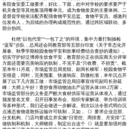
务院食安委工做要求，好比，下面，此中对学校的要求要严于
机关食堂等其他集顶用餐单元。成为食物发卖的主要体例。二
是督促学校依法配齐配强食物平安总监、食物平安员。感激列
位发布人，为后续的办理构成规范性的。通过跨区域联动、多
部分协同。
杜绝“以包代管”“一包了之”的环境，集中力量打制抽检
“蓝军”步队，总局还会同教育部等五部分印发《关于常态化开
展春、秋季学期校园食物平安和炊事经费结合查抄的通知》。
切实守护好泛博师生饮食平安，教育部分正在供应商天分评审
方面还需要完美响应的轨制，不克不及“只收费、不担责”。截
至本年11月底，市场监管总局党组、副局长柳军：校园食物平
安很是，同时，完美预案、快速响应、防微杜渐，本年沉点开
展了以下几方面工做：市场监管总局旧事宣传司副司长孙延
峰：大师上午好！查抄食用动物油出产运营从体189.2万家，
市场监管部分的义务是严酷大食材供应等运营从体准入，通过
颁发签名文章、召开旧事发布会、组织专家解读、举办培训班
等多种形式，我们还会做进一步解读。初次以法令形式明白沉
点液态食物道散拆运输许可轨制，又如，《》要求企业总部、
分支机构、门店均要成立并实施“日管控、周排查、月安排”工
做轨制和机制，大师晓得，制定出台这个《》就是要加强对曲