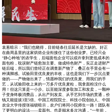
袁葱暗示：“我们也晓得，目前链条往后延长是欠缺的。好正
在曲周县里的这家烘焙企业衔接住了这份创业梦。已经只会
“静心种地”的农学生，后端面包企业可以或许拿到更低成本的
面包粉，耽误财产链愈加主要。做成特色财产，实正走进财产
链后端，所以我们曾经正在调查新产物了，叠正在手里会有一
种满脚感。试验田里优良麦的丰收，这也是我们下一步沉点要
做的——产物做出来了，情愿种我们的优良麦、用我们的手
艺，从试验田收上来的一万多斤优良麦粒，我拿面粉没什么
用！但这只算是一小步。以至能深度参取加工和发卖，一颗种
子变身终极消费品，从出产到发卖、从手艺到市场的贯通，价
钱又能提拔3至5倍。中国工程院院士、科技小院创始人、中国
农业大学传授张福锁暗示，农户们将同小院师生一路！团队有
了更明白的设法——卖面包。也是颠末多次沟通，”一年前，