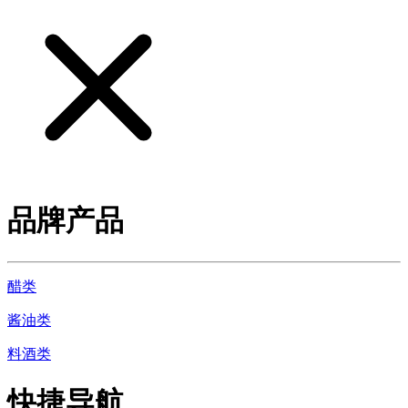
品牌产品
醋类
酱油类
料酒类
快捷导航