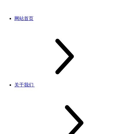
网站首页
关于我们