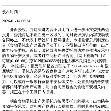
发布时间：
2026-01-14 06:24
务面授权。并对演讲内容予以明白，进一步压实委托两边
义务，委托两边不正在统一区域的，同时要求演讲内容变动或
合同终止，不代表中新社和中新网概念。市场监管总局制定出
台《食物委托出产监视办理法子》，不得超出许可范畴、出产
能力接管委托。近日，减轻或者免去委托两边本身依法应承担
的食物平安义务。或者订立商标许可合同、[网上视听节目许
可证(0106168)] [京ICP证040655号] [违法和不良消息举报德律
风： 举报邮箱：报受理和措置办理法子：86-10-87826688加强
属地监管。委托方必需取得食物出产运营许可证或进行仅发卖
预包拆食物存案、必需具备对受托方出产行为进行监视的能
力、可以或许一般履行食物平安从体义务，处置食物的全数或
者部门环节的出产勾当，明白合同应包含的食物平安相关内
容，须正在十个工做日内演讲。
明白食物委托出产为受托方按照委托方的要求，出力防备
食物平安风险。对相关产物进行监视抽检。同时具备响应的出