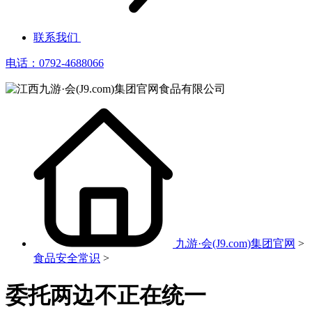
联系我们
电话：0792-4688066
九游·会(J9.com)集团官网
>
食品安全常识
>
委托两边不正在统一