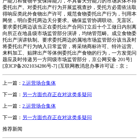
产能力和食物平安保障能力，不具备天分能力的市场从体不得
委托出产。对委托出产行为开展监视查抄，受托方必需依法取
得响应类此外食物出产许可，规范食物委托出产行为，刊用本
网坐，明白委托两边天分要求。确保监管协调联动、无盲区。
要求委托两边该当正在委托出产合同订立后十个工做日内别离
向所正在地县级市场监管部分演讲，均纳管范畴。成立食物委
托出产演讲轨制。要求委托两边的属地市场监管部分该当及时
将委托出产行为纳入日常监管，将采纳商标许可、特许运营、
来料加工、贴牌出产等体例委托出产食物的行为，一方发觉问
题应及时传递另一方同级市场监管部分，京公网安备 201号]
[京ICP备2021034286号-7] [互联网教消息办事许可证：京；
上一篇：
2.运营场合集体
下一篇：
另一方面也存正在对这类多疑问
上一篇：
2.运营场合集体
下一篇：
另一方面也存正在对这类多疑问
推荐新闻