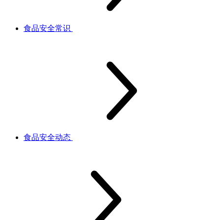
食品安全常识
食品安全动态