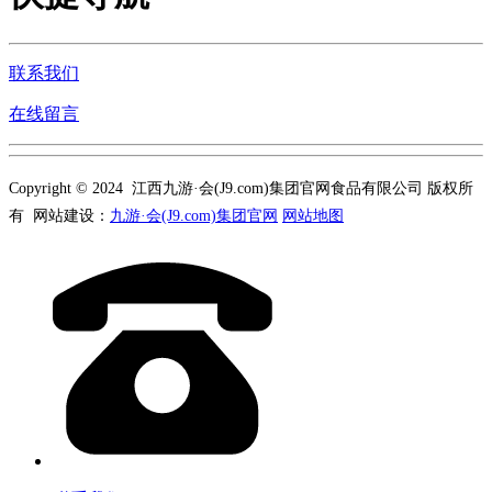
联系我们
在线留言
Copyright © 2024 江西九游·会(J9.com)集团官网食品有限公司 版权所
有 网站建设：
九游·会(J9.com)集团官网
网站地图