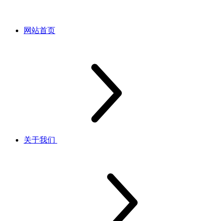
网站首页
关于我们