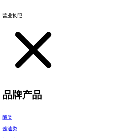
地址：江西省德安县高新技术产业园(宝塔工业园)高新路93号
营业执照
品牌产品
醋类
酱油类