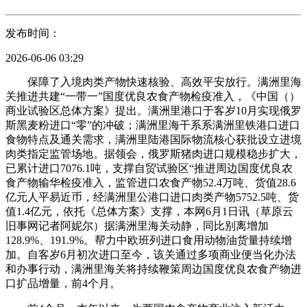
发布时间：
2026-06-06 03:29
保障了入境肉类产物快速核验、高效平安放行。满洲里海
关推进共建“一带一”国度优良农食产物检疫准入，《中国（）
商业试验区总体方案》提出。满洲里港口于客岁10月实现俄罗
斯黑麦粉进口“零”的冲破；满洲里海干系系满洲里铁港口进口
食物特点及通关需求，满洲里陆港国际物流核心获批设立进境
肉类指定监管场地。据领会，俄罗斯猪肉进口规模稳步扩大，
已累计进口7076.1吨，支撑自贸试验区“推进周边国度优良农
食产物输华检疫准入，监管进口农食产物52.4万吨、货值28.6
亿元人平易近币，经满洲里公港口进口肉类产物5752.5吨、货
值1.4亿元，依托《总体方案》支撑，本网6月1日讯（草原云
旧事网记者阿妮尔）据满洲里海关动静，同比别离增加
128.9%、191.9%。帮力中欧班列进口食用动物油货量持续增
加。自客岁6月初次进口至今，该关通过多项商业便当化办法
和办事行动，满洲里海关将持续鞭策周边国度优良农食产物进
口扩品增量，前4个月。